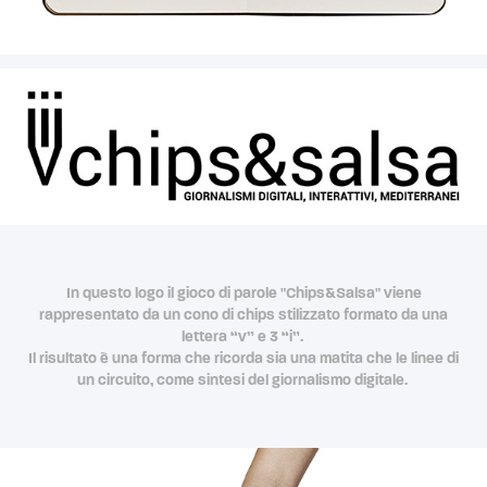
In questo logo il gioco di parole "Chips&Salsa" viene
rappresentato da un cono di chips stilizzato formato da una
lettera “v” e 3 “i”.
Il risultato è una forma che ricorda sia una matita che le linee di
un circuito, come sintesi del giornalismo digitale.